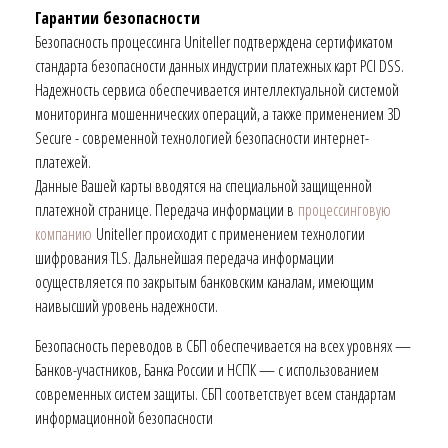
Гарантии безопасности
Безопасность процессинга Uniteller подтверждена сертификатом
стандарта безопасности данных индустрии платежных карт PCI DSS.
Надежность сервиса обеспечивается интеллектуальной системой
мониторинга мошеннических операций, а также применением 3D
Secure - современной технологией безопасности интернет-
платежей.
Данные Вашей карты вводятся на специальной защищенной
платежной странице. Передача информации в
процессинговую
компанию
Uniteller происходит с применением технологии
шифрования TLS. Дальнейшая передача информации
осуществляется по закрытым банковским каналам, имеющим
наивысший уровень надежности.
Безопасность переводов в СБП обеспечивается на всех уровнях —
Банков-участников, Банка России и НСПК — с использованием
современных систем защиты. СБП соответствует всем стандартам
информационной безопасности